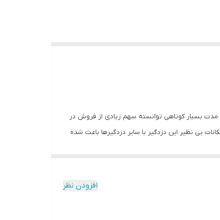
ر مدت بسیار کوتاهی توانسته سهم زیادی از فروش در
صورت موقتی زون ها را غیرفعال کرد. امکانات بی نظیر این دزدگیر با سایر دزدگیرها باعث شده
که مورد علاقه بسیاری از نصابان و مشتریان واقع شود و بتواند جای خود را در بازار ایران تثبیت کند. از قابلیت های مهم دیگر این دستگاه این است که شما می توانید حدود ۱۸۰ چشمی باسیم
ن دستگاه متصل و حدود ۲۰۰ چشم بیسیم را هم کد دهی کنید. شما میتوانید ۱۲ عدد بلندگو را به این دستگاه متصل کرده و ۶۰ حالت ولوم را تنظیم کنید. این دستگاه در صورت سرقت
افزودن نظر
طور که از نام آن می توان حدس زد این برند تلاش