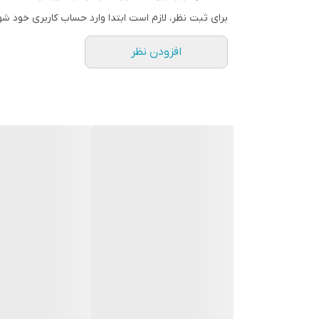
نموده تا تمام امکانات دزدگیر سایلکس را تحت پوشش قرا
برای ثبت نظر، لازم است ابتدا وارد حساب کاربری خود شو
خدمات گارانتی دزدگیر Newlex
افزودن نظر
دزدگیر نیولکس nx3 دارای 25 ماه گارانتی طلایی میباشد.