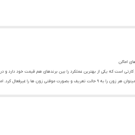
ای اماکن
ارتی است که یکی از بهترین عملکرد را بین برندهای هم قیمت خود دارد و د
بازار را از آنِ خود کند. این دستگاه دارای ۸ زون است که میتوان هر زون را به ۹ حالت تعریف و ب
را به ای
نوپا است نسبت به سایر سیستم های اعلام سرقت به مراتب ارزانتر است. همان