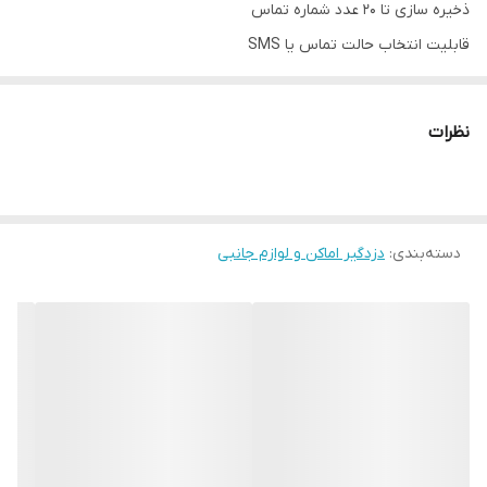
ذخیره سازی تا 20 عدد شماره تماس
قابلیت انتخاب حالت تماس یا SMS
ذخیره سازی دستگاه بیسیم
شارژ سیمکارت به وسیله نرم افزار اندروید و کی پد
نظرات
پشتیبانی از تمام انواع سیمکارت ها
ارسال پیامک دوره ای شامل میزان شارژ سیمکارت بعد از تحریک دستگاه
اعلام قطع و وصل برق به صورت سخن گو
دسته‌بندی
:
فعال یا غیر فعال کردن 5 وسیله برقى از طریق SMS و نرم افزار اندروید
دزدگیر اماکن و لوازم جانبی
دارای نرم افزار موبایل
تغییر حالت normal open و normal close برای کلیه زون های باسیم
قابلیت تبدیل هر زون به زون دینگ دانگ، 24 ساعته و تاخیری و فوری
NC, NO اعلام شماره زون تحریک شده به وسیله ارسال پیامک فارسی
مجهز به سیستم شنود محیط محرمانه
دارای تلفن کننده سیمکارتی