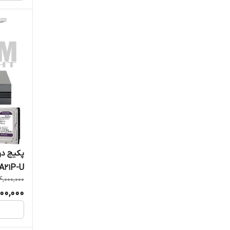
پکیج دو
B2A21P-U شامل ۲ دوربین ف
4,000,000
300,000