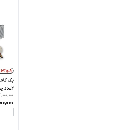
پک کامل
2عدد چشمی
21,000,000
200,000