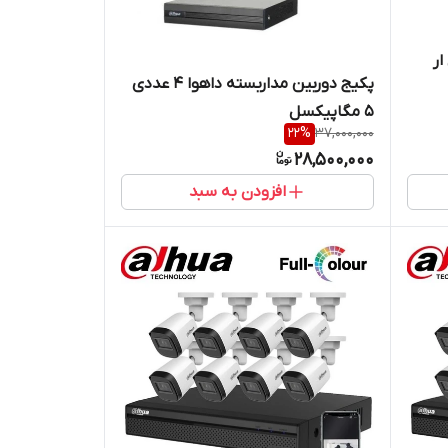
ر
پکیج دوربین مداربسته داهوا ۴ عددی
۵ مگاپیکسل
22
%
37,000,000
28,500,000
افزودن به سبد