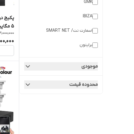
GMK
دوربین های WiFi
IBIZA
دوربین های نظارتی و امنیتی
۵ مگاپیکسل
اسمارت نت/ SMART NET
3,000,000
لوازم جانبی سیستم‌های نظارتی و
00,000
امنیتی
برایتون
پایرونیکس
محصولات بی سیم Wireless
موجودی
داهوا
پکیج دوربین مداربسته
محدوده قیمت
دی لینک
دوربین کنترل کودک
سام ویژن
پکیج سیستم های نظارتی و امنیتی
سایلکس
باتری
فایروال