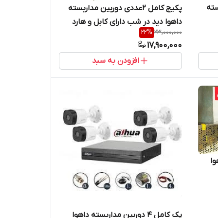
بسته
پکیج کامل 2عددی دوربین مداربسته
داهوا دید در شب دارای کابل و هارد
22
%
23,000,000
17,900,000
افزودن به سبد
هوا
پک کامل 4 دوربین مداربسته داهوا