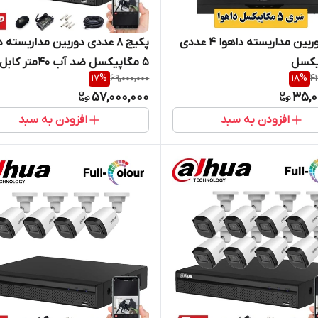
پکیج دوربین مداربسته داهوا ۴ عددی
پکیج 8 عددی دوربین مداربسته 
5 مگاپیکسل ضد آب 40م
17
%
69,000,000
18
%
4
ذخیره
57,000,000
35,0
افزودن به سبد
افزودن به سبد