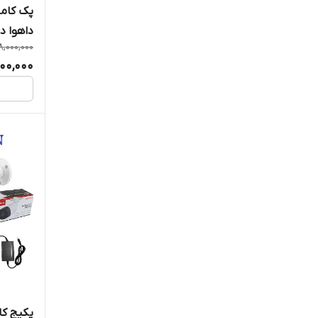
سنسور هوشمند
داهوا د
8,000,000
فلاشر و آژیر
500,000
سیستم های نظارتی و امنیتی و لوازم
جانبی
هارد
هارد دیسک اینترنال
مودم، روتر و اکسس پوینت
مودم
مودم 3G/4G/5G/LTE