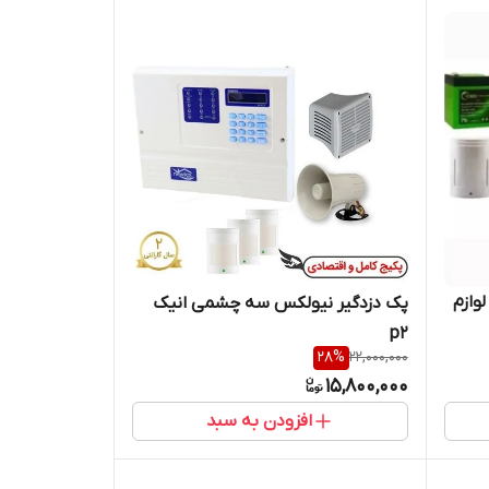
وازم
پک دزدگیر نیولکس سه چشمی انیک
p2
28
%
22,000,000
15,800,000
افزودن به سبد