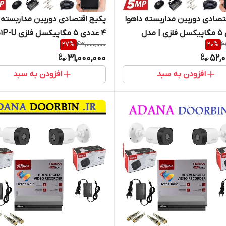
تصادی دوربین مداربسته داهوا
پکیج اقتصادی دوربین مداربسته 
8 عددی 5 مگاپیکسل فلزی | مدل
4 عددی 5 مگاپیکسل فلزی A51P-U
27
%
43,000,000
20
%
6
31,000,000
52,0
افزودن به سبد
افزودن به سبد