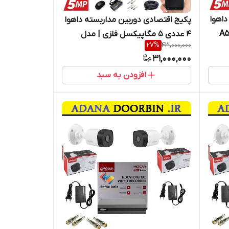
داهوا
پکیج اقتصادی دوربین مداربسته داهوا
4 عددی 5 مگاپیکسل فلزی | مدل
27
%
43,000,000
cooper
31,000,000
افزودن به سبد