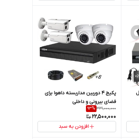
ل
پکیج 4 دوربین مداربسته داهوا برای
فضای بیرونی و داخلی
93
%
331,000,000
22,500,000
افزودن به سبد