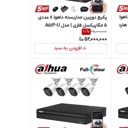
داهوا
پکیج دوربین مداربسته داهوا 8 عددی
تر کابل هارد
5 مگاپیکسل فلزی | مدل A51P-U
20
%
65,000,000
52,000,000
افزودن به سبد