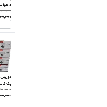
داهوا د
سیستم‌های نظارتی و امنیتی و لوازم
3,000,000
جانبی
000,000
پایرونیکس (PAYRONIX)
داهوا (Dahua)
دوربین 
پک کامل 8 کا
,000,000
00,000