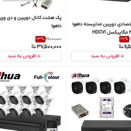
پک هشت کانال دوربین و دی وی ا
تصادی دوربین مداربسته داهوا
داهوا
23
%
49,000,000
32
%
1
37,500,000
11,
افزودن به سبد
افزودن به سبد