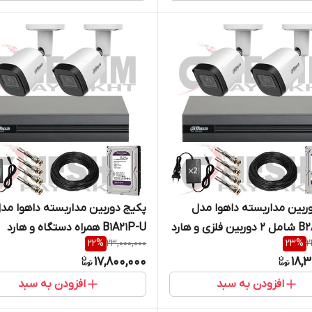
ربین مداربسته داهوا مدل
پکیج دوربین مداربسته داهوا مد
لزی و هارد
B1A21P-U همراه دستگاه و هارد
22
%
23,000,000
23
%
2
17,800,000
18,
افزودن به سبد
افزودن به سبد