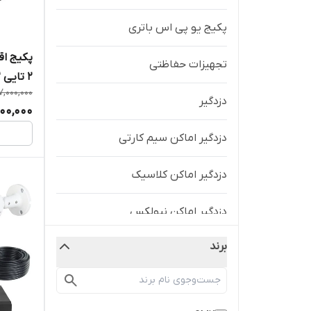
پکیج یو پی اس باتری
پکیج اق
تجهیزات حفاظتی
2 تایی 2 مگاپیکسل HDCVI
7,000,000
دزدگیر
500,000
دزدگیر اماکن سیم کارتی
دزدگیر اماکن کلاسیک
دزدگیر اماکن نیولکس
برند
دزدگیر اماکن و لوازم جانبی
دوربین مداربسته