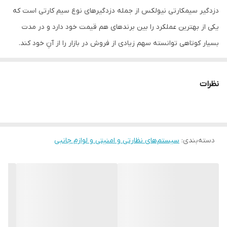
دزدگیر سیمکارتی نیولکس از جمله دزدگیرهای نوع سیم کارتی است که
یکی از بهترین عملکرد را بین برندهای هم قیمت خود دارد و در مدت
بسیار کوتاهی توانسته سهم زیادی از فروش در بازار را از آنِ خود کند.
این دستگاه دارای ۸ زون است که میتوان هر زون را به ۹ حالت تعریف و
بصورت موقتی زون ها را غیرفعال کرد. امکانات بی نظیر این دزدگیر با
نظرات
سایر دزدگیرها باعث شده که مورد علاقه بسیاری از نصابان و مشتریان
واقع شود و بتواند جای خود را در بازار ایران تثبیت کند. از قابلیت های
مهم دیگر این دستگاه این است که شما می توانید حدود ۱۸۰ چشمی
دسته‌بندی
:
سیستم‌های نظارتی و امنیتی و لوازم جانبی
باسیم را به این دستگاه متصل و حدود ۲۰۰ چشم بیسیم را هم کد دهی
کنید. شما میتوانید ۱۲ عدد بلندگو را به این دستگاه متصل کرده و ۶۰
حالت ولوم را تنظیم کنید. این دستگاه در صورت سرقت قابل ردیابی می
باشد و از ۳ رله برای کنترل وسایل برقی استفاده می کند.
دلیل قیمت پایین دزدگیر نیولکس نسبت به رقبا
قیمت دزدگیر اماکن نیولکس با توجه به اینکه یک برند نوپا است نسبت