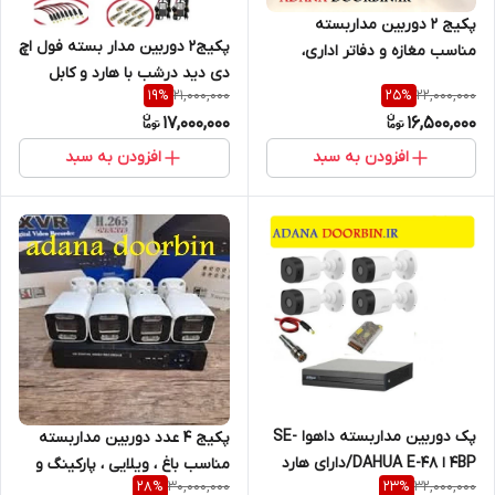
پکیج 2 دوربین مداربسته
پکیج2 دوربین مدار بسته فول اچ
مناسب مغازه و دفاتر اداری،
دی دید درشب با هارد و کابل
منازل،کارگاه
21,000,000
22,000,000
19
%
25
%
ترکیبی
17,000,000
16,500,000
افزودن به سبد
افزودن به سبد
پک دوربین مداربسته داهوا SE-
پکیج 4 عدد دوربین مداربسته
4BP ا DAHUA E-48/دارای هارد
مناسب باغ ، ویلایی ، پارکینگ و
30,000,000
32,000,000
28
%
23
%
500 و کابل رایگان
آپارتمانی