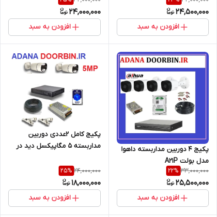
دارای هارد ذخیره و 20متر کابل
24,000,000
24,500,000
رایگان<<<
افزودن به سبد
افزودن به سبد
پکیج کامل 2عددی دوربین
مداربسته 5 مگاپیکسل دید در
پکیج 4 دوربین مداربسته داهوا
شب رنگی /دارای کابل و هارد
مدل بولت A21P
24,000,000
33,000,000
25
%
22
%
18,000,000
25,500,000
افزودن به سبد
افزودن به سبد