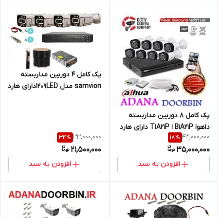
پک کامل 4 دوربین مداربسته
samvion مدل 1209LEDدارای هارد
و کابل رایگان
پک کامل 8 دوربین مداربسته
داهوا B1A21P ا T1A21P دارای هارد
33,000,000
43,000,000
34
%
18
%
21,500,000
35,000,000
افزودن به سبد
افزودن به سبد