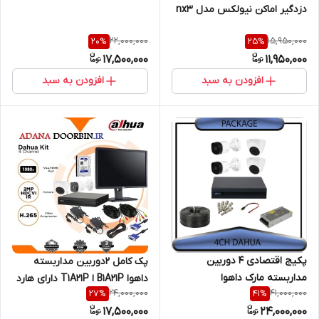
دزدگیر اماکن نیولکس مدل nx3
22,000,000
15,950,000
20
%
25
%
17,500,000
11,950,000
افزودن به سبد
افزودن به سبد
پکیج اقتصادی 4 دوربین
پک کامل 2دوربین مداربسته
مداربسته مارک داهوا
داهوا B1A21P ا T1A21P دارای هارد
24,000,000
41,000,000
27
%
41
%
و کابل
17,500,000
24,000,000