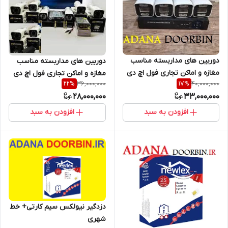
دوربین های مداربسته مناسب
دوربین های مداربسته مناسب
مغازه و اماکن تجاری فول اچ دی
مغازه و اماکن تجاری فول اچ دی
36,000,000
40,000,000
22
%
17
%
پک کامل 8عددی قابلیت
پک کامل 6عددی قابلیت
28,000,000
33,000,000
تشخیص چهره دوربین
تشخیص چهره دوربین
3مگاپیکسل/هارد ذخیره/کابل
3مگاپیکسل>>>/هارد ذخیره/
افزودن به سبد
افزودن به سبد
رایگان
کابل رایگان<<<
دزدگیر نیولکس سیم کارتی+ خط
شهری