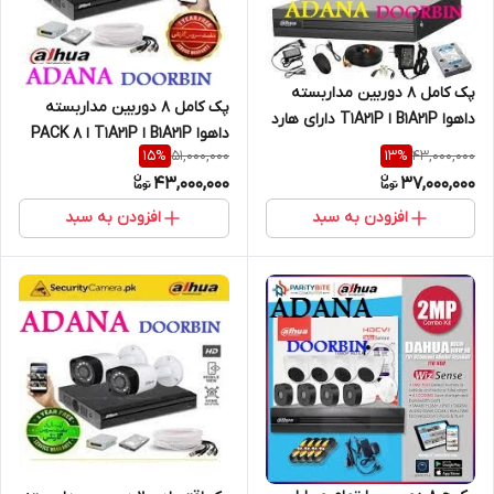
پک کامل 8 دوربین مداربسته
پک کامل 8 دوربین مداربسته
داهوا B1A21P ا T1A21P دارای هارد
داهوا B1A21P ا T1A21P ا PACK 8
و کابل رایگان
51,000,000
43,000,000
15
%
13
%
CCTV DAHUA 1 هارد 1ترا/ 60متر
43,000,000
37,000,000
کابل
افزودن به سبد
افزودن به سبد