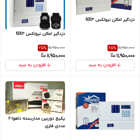
دزدگیر اماکن نیولکس NX3
دزدگیر اماکن نیولکس NX3
15,950,000
15,950,000
25
%
25
%
11,950,000
11,950,000
افزودن به سبد
افزودن به سبد
پکیج دوربین مداربسته داهوا-2
عددی فلزی