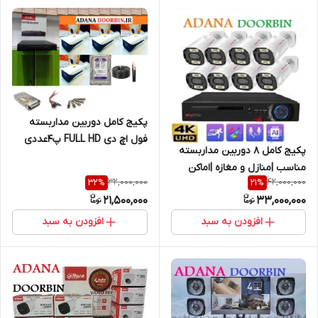
پکیج کامل دوربین مداربسته
فول اچ دی FULL HD پ4عددی
پکیج کامل 8 دوربین مداربسته
تشخیص چهره 3MP/هارد
مناسب |منازل و مغازه |اماکن
ذخیره/کابل رایگان
32,000,000
42,000,000
32
%
21
%
تجاری | فول اچ دی FULL HD پک
21,500,000
33,000,000
8عددی تشخیص چهره دوربین
3MP/هارد ذخیره/50متر کابل
افزودن به سبد
افزودن به سبد
رایگان