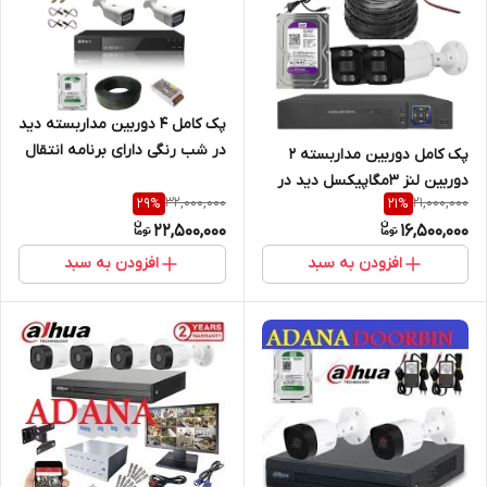
پک کامل 4 دوربین مداربسته دید
در شب رنگی دارای برنامه انتقال
پک کامل دوربین مداربسته 2
تصویر/میکروفن صدا/ هارد و
دوربین لنز 3مگاپیکسل دید در
کابل رایگان
32,000,000
21,000,000
29
%
21
%
شب رنگی/هارد ذخیره/کابل
22,500,000
16,500,000
رایگان
افزودن به سبد
افزودن به سبد