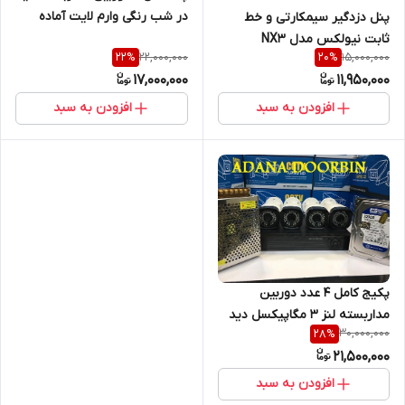
در شب رنگی وارم لایت آماده
پنل دزدگیر سیمکارتی و خط
نصب
ثابت نیولکس مدل NX3
22,000,000
15,000,000
22
%
20
%
17,000,000
11,950,000
افزودن به سبد
افزودن به سبد
پکیج کامل 4 عدد دوربین
مداربسته لنز 3 مگاپیکسل دید
30,000,000
28
%
در شب کیفیت HD مناسب تمام
21,500,000
اماکن دارای هارد ۵۰۰گیگ
افزودن به سبد