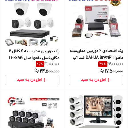
پک اقتصادی 2 دوربین مداربسته
پک دوربین مداربسته 4 کانال 2
داهوا ا DAHUA B2A21P ضد آب
مگاپیکسل داهوا مدل T1-B2A21
31,000,000
24,000,000
20
%
27
%
24,500,000
17,500,000
افزودن به سبد
افزودن به سبد