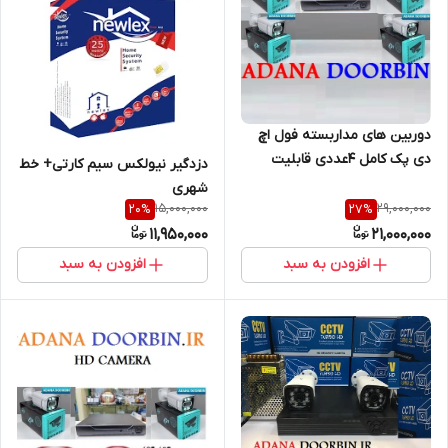
دوربین های مداربسته فول اچ
دی پک کامل 4عددی قابلیت
دزدگیر نیولکس سیم کارتی+ خط
تشخیص چهره/هارد ذخیره/کابل
شهری
رایگان
15,000,000
29,000,000
20
%
27
%
11,950,000
21,000,000
افزودن به سبد
افزودن به سبد