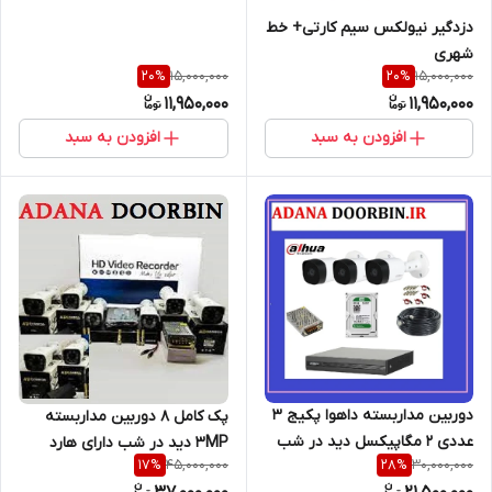
دزدگیر نیولکس سیم کارتی+ خط
شهری
15,000,000
15,000,000
20
%
20
%
11,950,000
11,950,000
افزودن به سبد
افزودن به سبد
دوربین مداربسته داهوا پکیج ۳
پک کامل 8 دوربین مداربسته
عددی ۲ مگاپیکسل دید در شب
3MP دید در شب دارای هارد
45,000,000
30,000,000
17
%
28
%
ذخیره و کابل رایگان