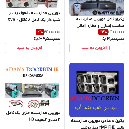
دوربین مداربسته داهوا دید در
پکیج کامل دوربین مداربسته
شب دار پک کامل 8 کانال - XVR
مناسب |منازل و مغازه |اماکن
8ch ا dahua cctv/ >>>با هارد
42,000,000
32,000,000
17
%
34
%
تجاری | فول اچ دی FULL HD پک
ذخیره و کابل رایگان<<
34,500,000
21,000,000
4عددی تشخیص چهره دوربین
3MP/هارد ذخیره/کابل رایگان
افزودن به سبد
افزودن به سبد
دوربین مداربسته فلزی پک کامل
2 عددی کیفیت HD
پکیج 8 عددی دوربین مداربسته
بالت 2MP FHD دید درشب