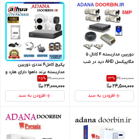
دوربین مداربسته 4 کانال 5
مگاپیکسل AHD دید در شب
پکیج کامل4 عددی دوربین
رنگی /دارای هارد ذخیره و کابل
مداربسته برند داهوا دارای هارد و
رایگان
32,000,000
32,000,000
25
%
23
%
کابل رایگان و آماده نصب
24,000,000
24,500,000
افزودن به سبد
افزودن به سبد