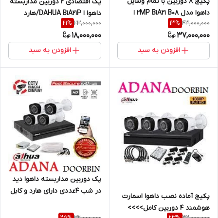
پکیج 8 دوربین با تمام وسایل
پک اقتصادی 2 دوربین مداربسته
داهوا مدل 2MP B1A21 B08 ا
داهوا ا DAHUA B1A21P/هارد
23,000,000
43,000,000
21
%
13
%
Paking 8 chanel cameras
500گیگ و کابل رایگان
18,000,000
37,000,000
DAHUA B1A21/هارد/50متر کابل
افزودن به سبد
افزودن به سبد
پک دوربین مداربسته داهوا دید
در شب 4عددی دارای هارد و کابل
پکیج آماده نصب داهوا اسمارت
هوشمند 4 دوربین کامل>>>>
32,000,000
32,000,000
25
%
23
%