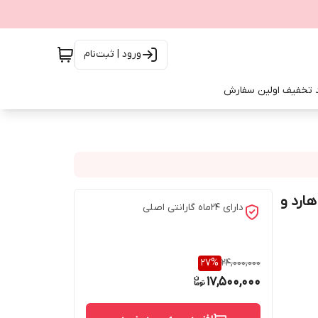
ورود | ثبت‌نام
 تخفیف اولین سفارش
ا B1A21P ا T1A21P دارای هارد و
دارای 24ماه گارانتی اصلی
27
%
24,000,000
17,500,000