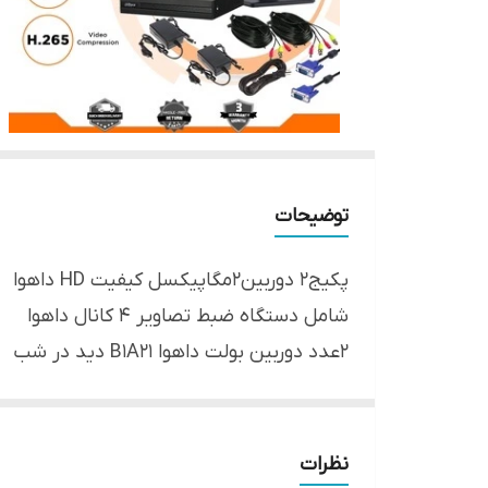
توضیحات
پکیج2 دوربین2مگاپیکسل کیفیت HD داهوا
شامل دستگاه ضبط تصاویر 4 کانال داهوا
2عدد دوربین بولت داهوا B1A21 دید در شب
10متر کابل رایگان
هارد ۵۰۰گیگ
4عدد فیش تصویر
نظرات