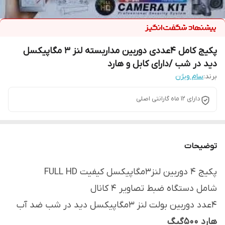
پکیج کامل 4عددی دوربین مداربسته لنز 3 مگاپیکسل
دید در شب /دارای کابل و هارد
برند:
سام ویژن
دارای 12 ماه گارانتی اصلی
توضیحات
پکیج 4 دوربین لنز3مگاپیکسل کیفیت FULL HD
شامل دستگاه ضبط تصاویر 4 کانال
4عدد دوربین بولت لنز 3مگاپیکسل دید در شب ضد آب
هارد 500گیگ