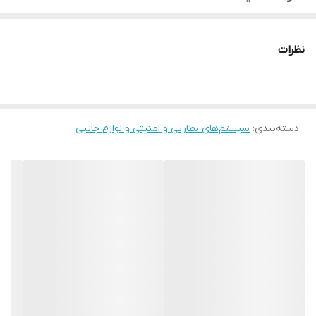
40متر کابل رایگان
8عدد فیش تصویر
نظرات
1عدد منبع تغذیه 10آمپر
دارای برنامه انتقال تصویر رایگان
دارای ۱۲ماه ضمانت تعویض قطعات
دسته‌بندی
:
سیستم‌های نظارتی و امنیتی و لوازم جانبی