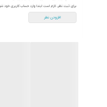
نموده تا تمام امکانات دزدگیر سایلکس را تحت پوشش قرا
برای ثبت نظر، لازم است ابتدا وارد حساب کاربری خود شو
خدمات گارانتی دزدگیر Newlex
افزودن نظر
دزدگیر نیولکس nx3 دارای 25 ماه گارانتی طلایی میباشد.