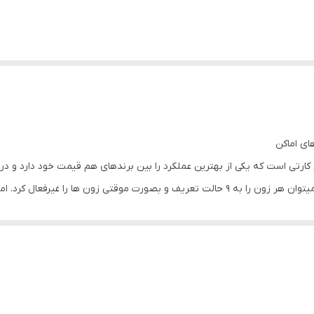
ای اماکن
ارتی است که یکی از بهترین عملکرد را بین برندهای هم قیمت خود دارد و د
بازار را از آنِ خود کند. این دستگاه دارای ۸ زون است که میتوان هر زون را به ۹ حالت تعریف و ب
را به ای
نوپا است نسبت به سایر سیستم های اعلام سرقت به مراتب ارزانتر است. همان