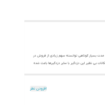
ر مدت بسیار کوتاهی توانسته سهم زیادی از فروش در
صورت موقتی زون ها را غیرفعال کرد. امکانات بی نظیر این دزدگیر با سایر دزدگیرها باعث شده
که مورد علاقه بسیاری از نصابان و مشتریان واقع شود و بتواند جای خود را در بازار ایران تثبیت کند. از قابلیت های مهم دیگر این دستگاه این است که شما می توانید حدود ۱۸۰ چشمی باسیم
ن دستگاه متصل و حدود ۲۰۰ چشم بیسیم را هم کد دهی کنید. شما میتوانید ۱۲ عدد بلندگو را به این دستگاه متصل کرده و ۶۰ حالت ولوم را تنظیم کنید. این دستگاه در صورت سرقت
افزودن نظر
طور که از نام آن می توان حدس زد این برند تلاش