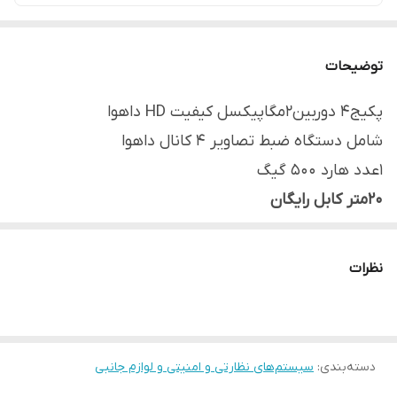
توضیحات
پکیج4 دوربین2مگاپیکسل کیفیت HD داهوا
شامل دستگاه ضبط تصاویر 4 کانال داهوا
1عدد هارد 500 گیگ
20متر کابل رایگان
4عدد دوربین بولت داهوا B1A21 دید در شب
8عدد فیش تصویر
نظرات
4عدد منبع تغذیه 2آمپر
دارای برنامه انتقال تصویر رایگان
دارای گارانتی اصلی
دسته‌بندی
:
سیستم‌های نظارتی و امنیتی و لوازم جانبی