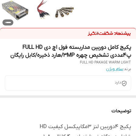
پکیج کامل دوربین مداربسته فول اچ دی FULL HD
پ4عددی تشخیص چهره 3MP/هارد ذخیره/کابل رایگان
FULL HD PAKAGE WARM LIGHT
برند:
سام ویژن
دارد
توضیحات
پکیج 4دوربین لنز 3مگاپیکسل کیفیت HD