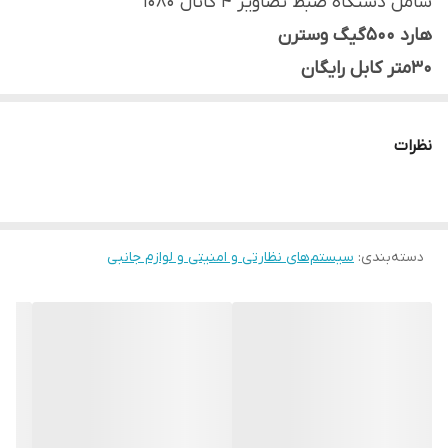
شامل دستگاه ضبط تصاویر 4 کانال 1080
هارد 500گیگ وسترن
30متر کابل رایگان
4عدد دوربین ضد آب فلزی دید در شب رنگی
8عدد فیش تصویر
نظرات
4عدد فیش برق
1عدد منبع تغذیه 10آمپر
دارای برنامه انتقال تصویر رایگان
دسته‌بندی
:
سیستم‌های نظارتی و امنیتی و لوازم جانبی
دارای ۱۲ماه ضمانت تعویض قطعات
مشتری گرامی لطفا قبل از ثبت سفارش به دلیل نوسانات
بازار، جهت استعلام قیمت روز تماس بگیرید