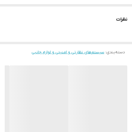
50متر کابل ترکیبی
16عدد فیش تصویر
نظرات
8عدد فیش برق
1عدد منبع تغذیه 10آمپر
دارای برنامه انتقال تصویر رایگان
دسته‌بندی
:
سیستم‌های نظارتی و امنیتی و لوازم جانبی