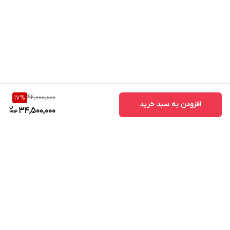
42,000,000
17
%
افزودن به سبد خرید
34,500,000
برگشت به بالا