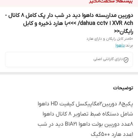
دوربین مداربسته داهوا دید در شب دار پک کامل 8 کانال -
XVR 8ch ا dahua cctv/ >>>با هارد ذخیره و کابل
رایگان<<
50متر کابل رایگان و دارای هارد
برند:
داهوا
دارای گارانتی اصلی
توضیحات
پکیج8 دوربین2مگاپیکسل کیفیت HD داهوا
شامل دستگاه ضبط تصاویر 8 کانال داهوا
8عدد دوربین بولت داهوا B1A21 دید در شب
1عدد هارد 500گیگ