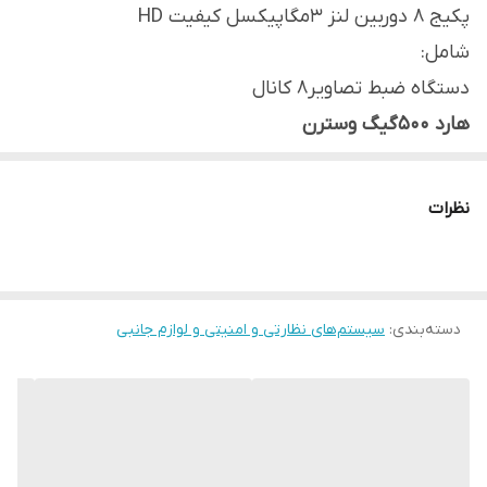
پکیج 8 دوربین لنز 3مگاپیکسل کیفیت HD
شامل:
دستگاه ضبط تصاویر8 کانال
هارد 500گیگ وسترن
50متر کابل رایگان
8عدد دوربین ضد آب فلزی دید در شب
نظرات
16عدد فیش تصویر
8عدد فیش برق
1عدد منبع تغذیه 10آمپر
دسته‌بندی
:
سیستم‌های نظارتی و امنیتی و لوازم جانبی
دارای برنامه انتقال تصویر رایگان
دارای ۱۲ماه ضمانت