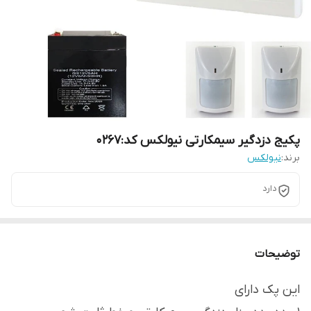
پکیج دزدگیر سیمکارتی نیولکس کد:0267
برند:
نیولکس
دارد
توضیحات
این پک دارای