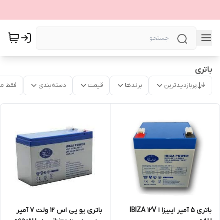
باتری
پربازدیدترین
برندها
قیمت
دسته‌بندی
فقط م
باتری 5 آمپر ایبیزا ا IBIZA 12V
باتری یو پی اس 12 ولت 7 آمپر