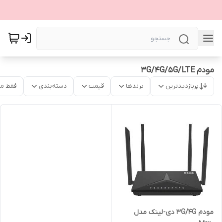
مودم 3G/4G/5G/LTE
پربازدیدترین
برندها
قیمت
دسته‌بندی
فقط م
مودم 3G/4G دی-لینک مدل