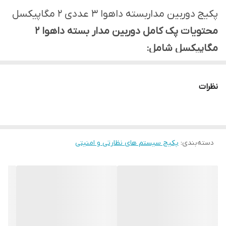
پکیج دوربین مداربسته داهوا ۳ عددی ۲ مگاپیکسل
محتویات پک کامل دوربین مدار بسته داهوا 2
مگاپیکسل شامل:
3 عدد دوربین بولت مدل B1A21P
یک عدد دستگاه ضبط تصویر Full HD مدل
نظرات
XVR1B04
۱عدد هارد ۵۰۰گیگ
6 عدد فیش BNC
دسته‌بندی
:
پکیج سیستم های نظارتی و امنیتی
3 عدد آداپتور2 آمپر دوربین مداربسته
۲۰متر کابل
دارای گارانتی اصلی