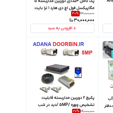
مدل AHD KIT
پک کامل 4عددی دوربین مداربسته 5
مگاپیکسل فول اچ دی هارد 1 ترا بایت
30
%
43,000,000
پلاک خوان و تشخیص چهره وارم لایت
30,000,000
دیدشب رنگی
افزودن به سبد
پکیج 2 دوربین مداربسته قابلیت
آب
تشخیص چهره /5MP /دید در شب
،دفتر
27
%
24,000,000
رنگی / دارای هارد ذخیره و 30متر کابل
ای