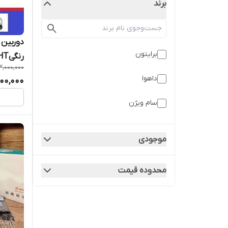
برند
برایتون
3,000,000
مودم سی
داهوا
000,000
تهران
سام ویژن
موجودی
محدوده قیمت