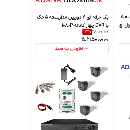
پک کامل 4 عددی دوربین مداربسته 5
پک حرفه ای 4 دوربین مداربسته 5 مگ
ل اچ
با DVR چهار کاناله 1080P
23
%
28,000,000
ارد
21,500,000
افزودن به سبد