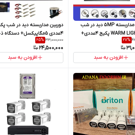
دوربین مداربسته 5MP دید در شب
دوربین مداربسته دید در شب پک
رنگیWARM LIGHT پکیج 4عددی+
4عددی 5مگاپیکسل+ دستگاه ذ
25
%
33,000,000
27
%
4
م کارتی/ دارای گروه نصب در
سازی برق اظطراری/ دارای گروه 
24,500,000
31,
در تهران
افزودن به سبد
افزودن به سبد