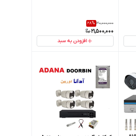
انتقال تصویر روی موبایل/هارد ذخیره/
کابل (دارای اکیپ نصب در تهران)
28
%
30,000,000
21,500,000
افزودن به سبد