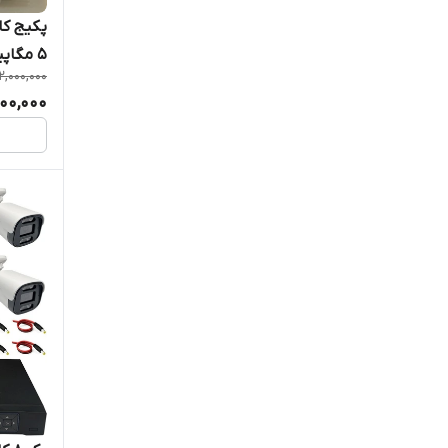
5 مگاپیکسل دید در شب رنگی
2,000,000
800,000