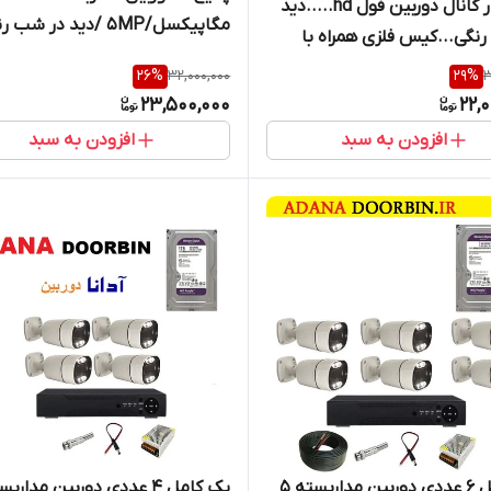
پک چهار کانال دوربین فول hd.....دید
مگاپیکسل/5MP /دید در شب
نگی...کیس فلزی همراه با
دارای هارد ذخیره و کابل
تمام متعلقات.هارد بنفش ۵۰۰.فیش
26
%
32,000,000
29
%
3
23,500,000
22,
افزودن به سبد
افزودن به سبد
پک کامل 6 عددی دوربین مداربسته 5