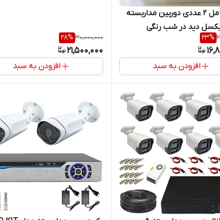
رایگان
پکیج کامل 2 عددی دوربین مداربسته
28
%
30,000,000
23
%
2
21,500,000
16,
افزودن به سبد
افزودن به سبد