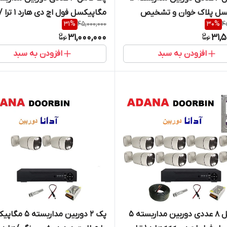
سل پلاک خوان و تشخیص
31
%
45,000,000
30
%
4
رد/کابل رایگان/ وارم لایت
کابل/پلاک خوان و تشخیص چهره 
31,000,000
31,
رنگی/
لایت دیدشب رنگی
افزودن به سبد
افزودن به سبد
پک کامل 8 عددی دوربین مداربسته 5
پک 2 دوربین مداربسته