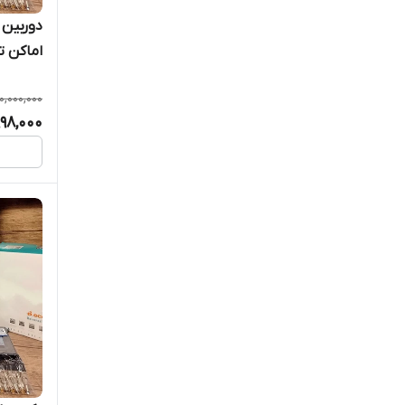
دوربین 
اماکن ت
0,000,000
998,000
چهره دو
/هارد ذ