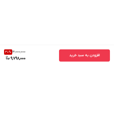
14,000,000
30
%
افزودن به سبد خرید
9,798,000
برگشت به بالا