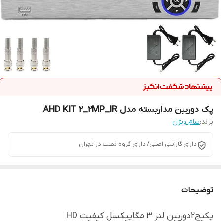
پک دوربین مداربسته مدل AHD KIT 2_2MP_IR
برند:
سام ویژن
دارای گارانتی اصلی/ دارای گروه نصب در تهران
توضیحات
پکیج2دوربین لنز 3 مگاپیکسل کیفیت HD