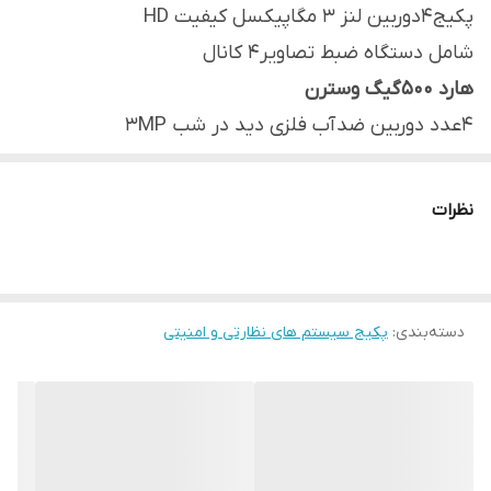
پکیج4دوربین لنز 3 مگاپیکسل کیفیت HD
شامل دستگاه ضبط تصاویر4 کانال
هارد 500گیگ وسترن
4عدد دوربین ضد آب فلزی دید در شب 3MP
8عدد فیش تصویر
1عدد منبع تغذیه 10آمپر
نظرات
4عدد فیش برق
دارای برنامه انتقال تصویر رایگان
دارای ۱۲ماه ضمانت تعویض قطعات
دسته‌بندی
:
پکیج سیستم های نظارتی و امنیتی