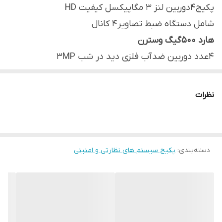
پکیج4دوربین لنز 3 مگاپیکسل کیفیت HD
شامل دستگاه ضبط تصاویر4 کانال
هارد 500گیگ وسترن
4عدد دوربین ضد آب فلزی دید در شب 3MP
8عدد فیش تصویر
1عدد منبع تغذیه 10آمپر
نظرات
20متر کابل
4عدد فیش برق
دارای برنامه انتقال تصویر رایگان
دسته‌بندی
:
پکیج سیستم های نظارتی و امنیتی
دارای ۱۲ماه ضمانت تعویض قطعات