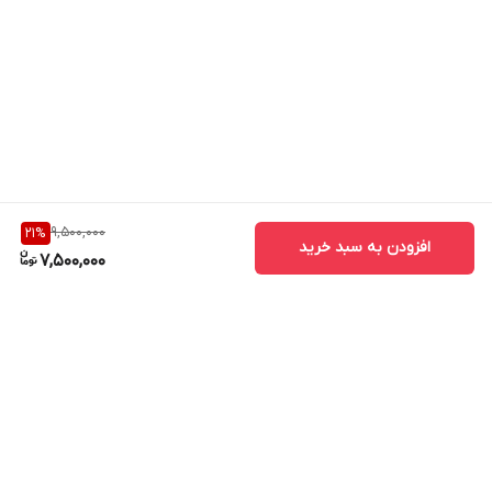
9,500,000
21
%
افزودن به سبد خرید
7,500,000
برگشت به بالا