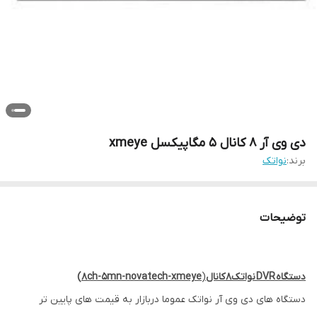
دی وی آر 8 کانال 5 مگاپیکسل xmeye
برند:
نواتک
توضیحات
دستگاه
DVR
نواتک
8
کانال
(
8ch-5mn-novatech-xmeye
)
دستگاه های دی وی آر نواتک عموما دربازار به قیمت های پایین تر