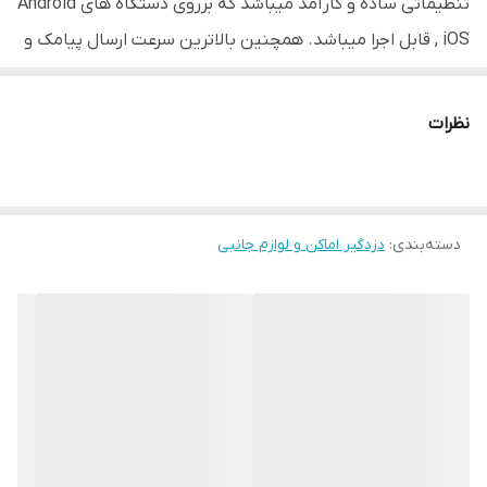
تنظیماتی ساده و کارآمد میباشد که برروی دستگاه های Android
, iOS قابل اجرا میباشد. همچنین بالاترین سرعت ارسال پیامک و
تماس به هنگام وقوع خطر را دارد .
از جمله ویژگی های این دستگاه میتوان به: 5 زون با قابلیت
نظرات
تعریف هر زون به 8 حالت ، تماس با خط ثابت و سیم‌کارت ، ثبت
99 واقعه آخر به همراه زمان و تاریخ وقوع ، 24 ثانیه پیام قابل
ضبط به صورت 1 تا 4 پیام مجزا (Alarm – Fire – Tamper –
دسته‌بندی
:
دزدگیر اماکن و لوازم جانبی
Panic) ، قابلیت کنترل توسط نرم‌افزار اندروید و iOS و همچنین
تغییر تقریبا تمامی تنظیمات توسط نرم‌افزار اندروید ،دارای ریموت
برد بالاب 433.92MHz) Hopping Code) با قابلیت تعیین سطح
دسترسی کاربران ، دارای 10 حافظه شماره تماس در هنگام آلارم با
قابلیت ارسال SMS (فارسی) و تماس ، امکان غیرفعال کردن
موقت زون، ریموت و سنسور بی‌سیم در سیستم از راه دور .
افزایش رله‌های کنترلی تا 4 رله متناسب با مدل دستگاه (1 رله