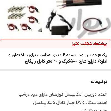
پکیج دوربین مداربسته 2 عددی مناسب برای ساختمان و
اداره/ دارای هارد 500گیگ و 20 متر کابل رایگان
توضیحات
2عدد دوربین 2مگاپیسل فول‌هان دارای دید درشب
1عدددستگاه DVR چهار کانال 5مگاپیکسل
هارد 500گیگ