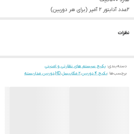
2عدد آدابتور 2 آمپر (برای هر دوربین)
4عدد فیش تصویر
20متر کابل رایگان
نظرات
دسته‌بندی
:
پکیج سیستم های نظارتی و امنیتی
برچسب‌ها :
پکیج ۴ دوربین
،
2 مگاپیسل
،
HD
،
دوربین مداربسته