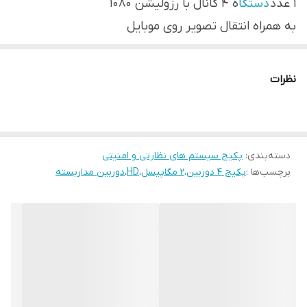
1 عدد
دستگا
ه ۴ کانال با رزولیشن 1080
به همراه انتقال تصویر روی موبایل
1عدد هارد 500گیگ
1 عدد منبع تغذیه برق 10 آمپر 12 ولت
نظرات
8 عدد فیش BNC
4 عدد فیش پاور
40متر کابل رایگان
دسته‌بندی
:
پکیج سیستم های نظارتی و امنیتی
برچسب‌ها :
پکیج ۴ دوربین
،
2 مگاپیسل
،
HD
،
دوربین مداربسته