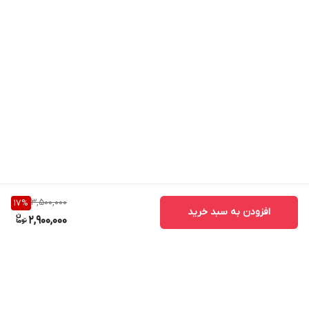
کنترل روشن/خاموش دید در شب: خودکار و دستی
جزئيات لنز دوربین:
نوع لنز: لنز ثابت
مونت تایپ:‌ Board-in
فاصله کانونی لنز: 3.6 میلی‌متر
حداکثر دیافراگم: F1.85
زاویه دید دوربین: 90 درجه
3,500,000
17
%
زاویه چرخش دوربین DH-HAC-T1A21P:
افزودن به سبد خرید
2,900,000
زاویه Panning: از 0 تا 360 درجه (گردش به چپ و راست)
زاویه tilting: از 0 تا 90 درجه (گردش به بالا و پایین)
زاویه چرخش: 360 درجه