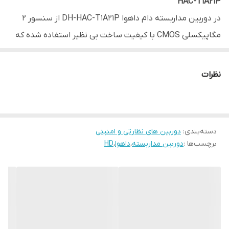
HAC-T1A21P
در دوربین مداربسته دام داهوا DH-HAC-T1A21P از سنسور 2
مگاپیکسلی CMOS با کیفیت ساخت بی نظیر استفاده شده که
این سنسور توانایی نمایش جزئیات تصاویر را به خوبی داراست
که این موضوع جز موارد مهمی است که هنگام خرید دوربین
نظرات
مداربسته باید به آن توجه ویژه ای داشت. قابل ذکر است که
تکنولوژی ساخت CMOS به صورت انحصاری در اختیار شرکت
Dahua است که با تکنولوژی CVI ارائه شده است.
دسته‌بندی
:
دوربین های نظارتی و امنیتی
فناوری HDCVI از 4 سیگنال برای انتقال همزمان از طریق 1 کابل
برچسب‌ها :
دوربین مداربسته
،
داهوا
،
HD
کواکسیال پشتیبانی می کند، یعنی تصویر، صدا، داده و برق را
می­ توان با فناوری HDCVI بر روی کابل کواکسیال انتقال داد.
انتقال داده دو طرفه به دوربین مداربسته HDCVI اجازه می دهد
تا با XVR تعامل داشته باشد، مانند ارسال سیگنال هشدار برای
دستگاه XVR.