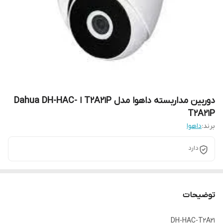
دوربین مداربسته داهوا مدل T2A21P ا Dahua DH-HAC-
T2A21P
برند:
داهوا
دارد
توضیحات
DH-HAC-T2A21