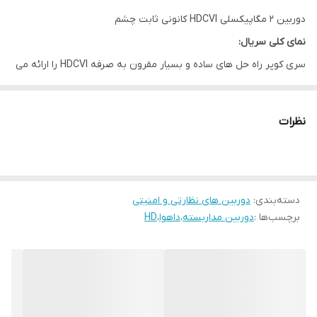
دوربین 2 مگاپیکسلی HDCVI کانونی ثابت چشم
نمای کلی سریال:
سری کوپر راه حل های ساده و بسیار مقرون به صرفه HDCVI را ارائه می
دهد. این مانیتورینگ 24/7 قابل اعتماد با عملکرد تصویر با کیفیت بالا را
فراهم می کند و در هزینه مواد و نیروی کار صرفه جویی می کند.
نظرات
همچنین مطابق با استانداردهای خاص داهوا طراحی و ساخته شده است.
کارکرد
روشنایی IR هوشمند:
دسته‌بندی
:
دوربین های نظارتی و امنیتی
دوربین با نور IR خود، عملکرد بهینه ای را در شرایط نور کم ارائه می دهد
برچسب‌ها :
دوربین مداربسته
،
داهوا
،
HD
و از یکنواختی در روشنایی تصاویر B/W اطمینان حاصل می کند. این
دوربین از طریق فناوری IR هوشمند خود، فاصله اهداف را با تنظیم شدت
LED های IR خود جبران می کند و از نوردهی بیش از حد تصاویر هنگام
نزدیک شدن اهداف به دوربین جلوگیری می کند.
4 سیگنال روی 1 کابل کواکسیال: