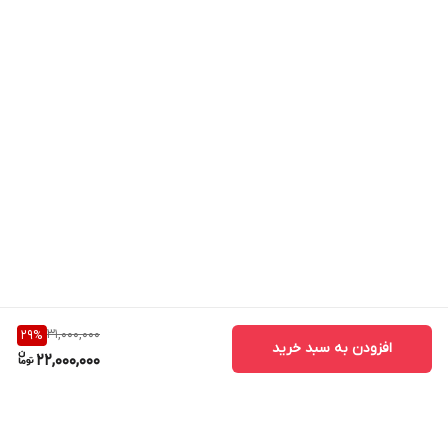
دوربین های AHD، HDCVI، HDTVI، IP و CVBS را دارا
میباشد. همچنین این DVR دارای قابلیت انتقال تصویر
بدون نیاز به IP Static و از طریق Cloud یا P2P بر روی
گوشی های هوشمند android و IOS می باشد.
31,000,000
29
%
افزودن به سبد خرید
22,000,000