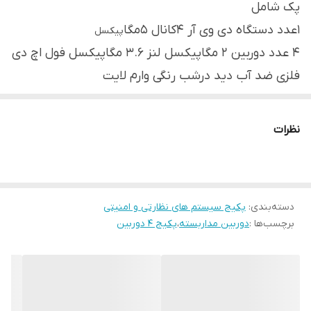
پک شامل
۱عدد دستگاه دی وی آر 4کانال 5مگا
پیکسل
4 عدد دوربین 2 مگاپیکسل لنز 3.6 مگاپیکسل فول اچ دی
فلزی ضد آب دید درشب رنگی وارم لایت
1عدد هارد 500گیگ
50متر کابل رایگان
نظرات
1عدد ادابتور 10آمپر
۸عدد bnc
۴عدد فیش نری برق
دسته‌بندی
:
پکیج سیستم های نظارتی و امنیتی
دوربین‌های دید درشب رنگی وارم لایت با لنز استارلایت، با
برچسب‌ها :
دوربین مداربسته
،
پکیج ۴ دوربین
استفاده از تکنولوژی وارم لایت و لنز استارلایت، تصاویری با
وضوح بالا و رنگ‌های طبیعی را حتی در شرایط نوری کم و
تاریک به نمایش می‌گذارند. با داشتن تکنولوژی وارم لایت،
این دوربین‌ها در شرایط نوری کم و تاریک، تصاویر با وضوح