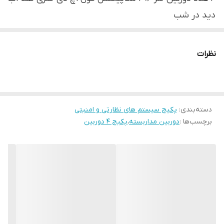
دید در شب
هارد 500 گیگ
20متر کابل ترکیبی
نظرات
4عدد ادابتور 2 آمپر
۸عدد bnc
این پکیج برای راحتی مصرف کنندگان عزیز جمع آوری شده
دسته‌بندی
:
پکیج سیستم های نظارتی و امنیتی
و شامل کلیه متعلقات مورد نیاز برای یک سیستم دوربین
برچسب‌ها :
دوربین مداربسته
،
پکیج ۴ دوربین
مداربسته می باشد. کابلهای آماده موجود در این پکیج کار
نصب را بسیار ساده کرده است به طوری که بعد از تحویل
پکیج کافیست فقط فیش های مربوطه را متصل و سیستم
را راه اندازی نمایید. دوربین های 2 مگاپیکسلی موجود در
این پکیج از دوربین های سری جدید میباشد. این پکیج
مدل ارتقا یافته ی پکیج هست (دوربین های این پکیج