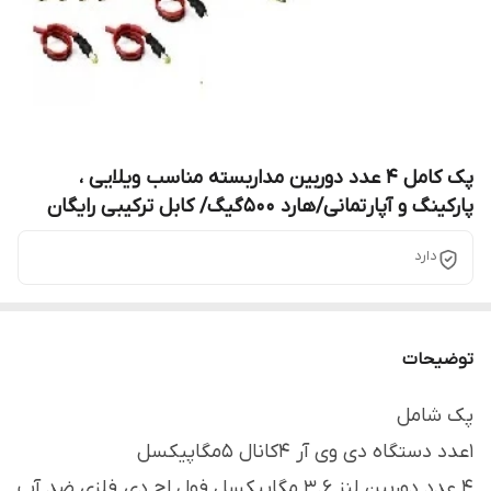
پک کامل 4 عدد دوربین مداربسته مناسب ویلایی ،
پارکینگ و آپارتمانی/هارد ۵۰۰گیگ/ کابل ترکیبی رایگان
دارد
توضیحات
پک شامل
۱عدد دستگاه دی وی آر ۴کانال 5مگاپیکسل
4 عدد دوربین لنز 3.6 مگاپیکسل فول اچ دی فلزی ضد آب