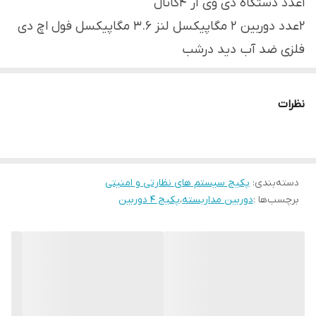
۱عدد دستگاه دی وی آر ۴کانال
2عدد دوربین 2 مگاپیکسل لنز 3.6 مگاپیکسل فول اچ دی
فلزی ضد آب دید درشب
1عدد هارد 500گیگ
20متر کابل رایگان
نظرات
2عدد ادابتور 2آمپر
4عدد bnc
2عدد فیش برق
دسته‌بندی
:
پکیج سیستم های نظارتی و امنیتی
این پکیج برای راحتی مصرف کنندگان عزیز جمع آوری شده
برچسب‌ها :
دوربین مداربسته
،
پکیج ۴ دوربین
و شامل کلیه متعلقات مورد نیاز برای یک سیستم دوربین
مداربسته می باشد. کابلهای آماده موجود در این پکیج کار
نصب را بسیار ساده کرده است به طوری که بعد از تحویل
پکیج کافیست فقط فیش های مربوطه را متصل و سیستم
را راه اندازی نمایید. دوربین های 2 مگاپیکسلی موجود در