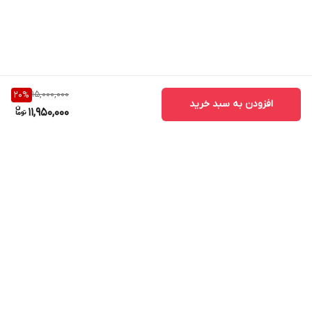
15,000,000
20
%
افزودن به سبد خرید
11,950,000
برگشت به بالا