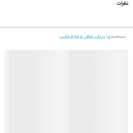
نظرات
سایر دزدگیرها باعث شده که مورد علاقه بسیاری از نصابان و مشتریان
واقع شود و بتواند جای خود را در بازار ایران تثبیت کند. از قابلیت های
مهم دیگر این دستگاه این است که شما می توانید حدود ۱۸۰ چشمی
دسته‌بندی
:
دزدگیر اماکن و لوازم جانبی
باسیم را به این دستگاه متصل و حدود ۲۰۰ چشم بیسیم را هم کد دهی
کنید. شما میتوانید ۱۲ عدد بلندگو را به این دستگاه متصل کرده و ۶۰
حالت ولوم را تنظیم کنید. این دستگاه در صورت سرقت قابل ردیابی می
باشد و از ۳ رله برای کنترل وسایل برقی استفاده می کند.
دلیل قیمت پایین دزدگیر نیولکس نسبت به رقبا
قیمت دزدگیر اماکن نیولکس با توجه به اینکه یک برند نوپا است نسبت
به سایر سیستم های اعلام سرقت به مراتب ارزانتر است. همانطور که از
نام آن می توان حدس زد این برند تلاش نموده تا تمام امکانات دزدگیر
سایلکس را تحت پوشش قرار دهد و در این کار نیز موفق بوده است.
خدمات گارانتی دزدگیر Newlex
دزدگیر نیولکس nx3 دارای 25 ماه گارانتی طلایی میباشد.