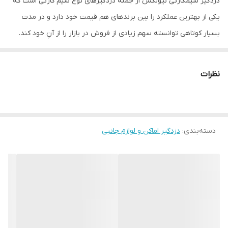
دزدگیر سیمکارتی نیولکس از جمله دزدگیرهای نوع سیم کارتی است که
یکی از بهترین عملکرد را بین برندهای هم قیمت خود دارد و در مدت
بسیار کوتاهی توانسته سهم زیادی از فروش در بازار را از آنِ خود کند.
این دستگاه دارای ۸ زون است که میتوان هر زون را به ۹ حالت تعریف و
بصورت موقتی زون ها را غیرفعال کرد. امکانات بی نظیر این دزدگیر با
نظرات
سایر دزدگیرها باعث شده که مورد علاقه بسیاری از نصابان و مشتریان
واقع شود و بتواند جای خود را در بازار ایران تثبیت کند. از قابلیت های
مهم دیگر این دستگاه این است که شما می توانید حدود ۱۸۰ چشمی
دسته‌بندی
:
دزدگیر اماکن و لوازم جانبی
باسیم را به این دستگاه متصل و حدود ۲۰۰ چشم بیسیم را هم کد دهی
کنید. شما میتوانید ۱۲ عدد بلندگو را به این دستگاه متصل کرده و ۶۰
حالت ولوم را تنظیم کنید. این دستگاه در صورت سرقت قابل ردیابی می
باشد و از ۳ رله برای کنترل وسایل برقی استفاده می کند.
دلیل قیمت پایین دزدگیر نیولکس نسبت به رقبا
قیمت دزدگیر اماکن نیولکس با توجه به اینکه یک برند نوپا است نسبت