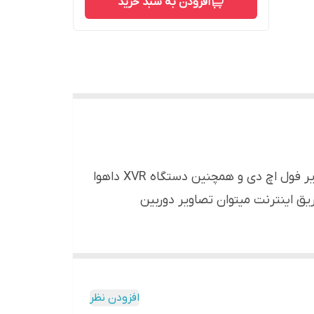
افزودن به سبد خرید
پک کامل 6 دوربین مداربسته داهوا B1A21P ، دارای 6 عدد دوربین مداربسته بالت 2 مگاپیکسل با کیفیت تصویر فول اچ دی و همچنین دستگاه XVR داهوا
ریق اینترنت میتوان تصاویر دوربین
افزودن نظر