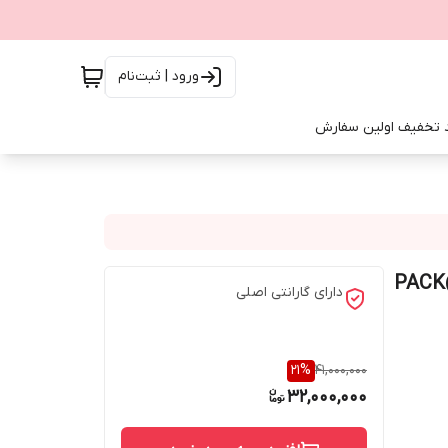
ورود | ثبت‌نام
 تخفیف اولین سفارش
پک 6 دوربین مداربسته داهوا (دارای اکیپ نصب در تهران)PACK
دارای گارانتی اصلی
21
%
41,000,000
32,000,000