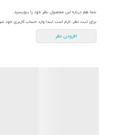
1عدد هارد 500
40متر کابل رایگان
شما هم درباره این محصول نظر خود را بنویسید.
پاور 10آمپر
برای ثبت نظر، لازم است ابتدا وارد حساب کاربری خود شو
12 عدد فیش BNC
افزودن نظر
6 عدد فیش تغذیه
دارای گارانتی اصلی
مشتری گرامی لطفا قبل از ثبت سفا