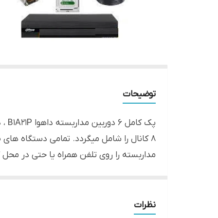
توضیحات
8 کانال را شامل میگردد. تمامی دستگاه های 
مداربسته را روی تلفن همراه یا حتی در محل ک
محتویات دوربین مداربسته داهوا
6 عدد دوربین مداربسته بولت داهوا DH-HAC-B1A21P
1 عدد ایکس وی آر هشت کانال داهوا XVR1B08-I
نظرات