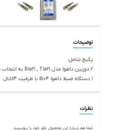
توضیحات
پکیج شامل:
۲ دوربین داهوا مدل B1a21 , T1a21 به انتخاب مشتری
۱ دستگاه ضبط داهوا 1b04 با ظرفیت 4کانال
۱عدد هارد ۵۰۰گیگ
30متر کابل رایگان
4عدد فیش تصویر
نظرات
2عدد آدابتور مرکزی 2 آمپر
دارای گارانتی اصلی
شما هم درباره این محصول نظر خود را بنویسید.