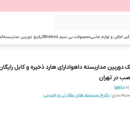
گیر اماکن و لوازم جانبی
محصولات بی سیم Wireless
پکیج دوربین مداربسته
کد
ک دوربین مداربسته داهوادارای هارد ذخیره و کابل رایگان
صب در تهران
ند:
داهوا
ته‌بندی
:
پکیج سیستم های نظارتی و امنیتی