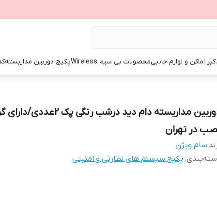
گیر اماکن و لوازم جانبی
محصولات بی سیم Wireless
پکیج دوربین مداربسته
کد
دوربین مداربسته دام دید درشب رنگی پک 2عددی/د
صب در تهران
ند:
سام ویژن
ته‌بندی
:
پکیج سیستم های نظارتی و امنیتی