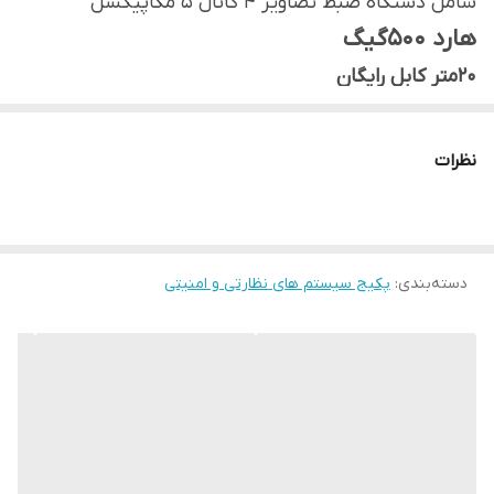
شامل دستگاه ضبط تصاویر 4 کانال 5 مگاپیکسل
هارد 500گیگ
20متر کابل رایگان
4عدد دوربین بیرونی دید در شب
8عدد فیش تصویر
نظرات
4عدد فیش برق
1عدد منبع تغذیه 10آمپر
دارای برنامه انتقال تصویر رایگان
دسته‌بندی
:
پکیج سیستم های نظارتی و امنیتی
دارای ۱۲ماه ضمانت تعویض قطعات