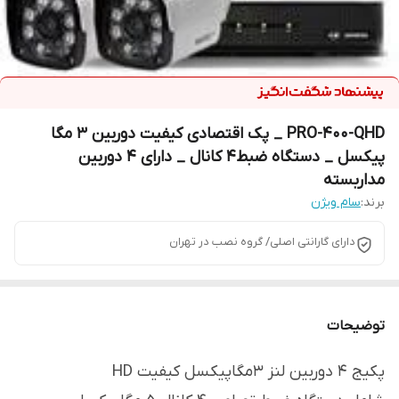
PRO-400-QHD _ پک اقتصادی کیفیت دوربین 3 مگا
پیکسل _ دستگاه ضبط4 کانال _ دارای 4 دوربین
مداربسته
برند:
سام ویژن
دارای گارانتی اصلی/ گروه نصب در تهران
توضیحات
پکیج 4 دوربین لنز 3مگاپیکسل کیفیت HD