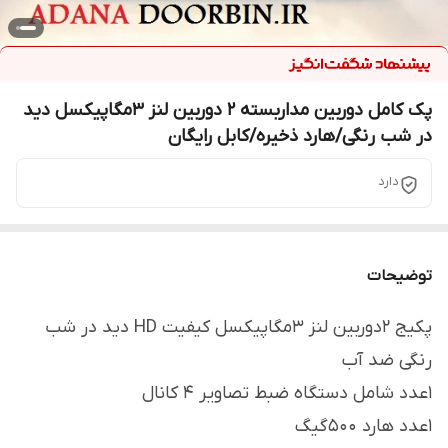
پک کامل دوربین مداربسته 2 دوربین لنز 3مگاپیکسل دید
در شب رنگی/هارد ذخیره/کابل رایگان
دارد
توضیحات
پکیج 2دوربین لنز 3مگاپیکسل کیفیت HD دید در شب
رنگی ضد آب
1عدد شامل دستگاه ضبط تصاویر 4 کانال
1عدد هارد 500گیگ