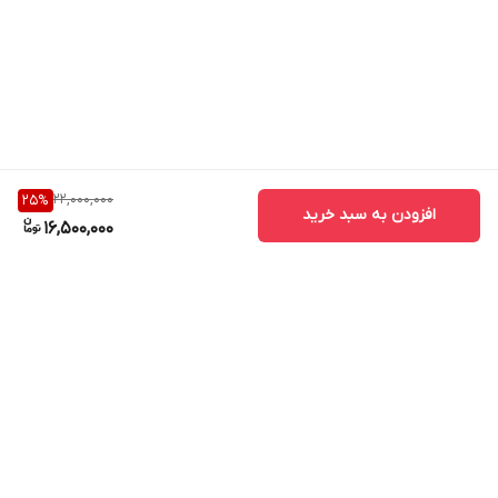
22,000,000
25
%
افزودن به سبد خرید
16,500,000
برگشت به بالا