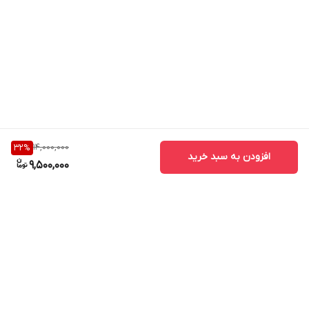
14,000,000
32
%
افزودن به سبد خرید
9,500,000
برگشت به بالا