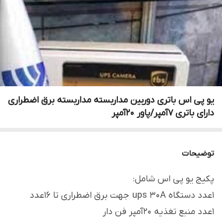
یو پی اس باتری دوربین مداربسته مداربسته برق اضطراری
دارای باتری 7آمپر/پاور 20آمپر
توضیحات
پکیج یو پی اس شامل:
1عدد دستگاه ups 30A جهت برق اضطراری تا 16عدد
1عدد منبع تغذیه 20آمپر فن دار