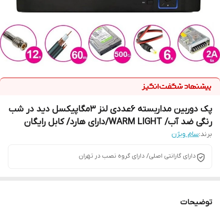
پک دوربین مداربسته 6عددی لنز 3مگاپیکسل دید در شب
رنگی ضد آب/ WARM LIGHT/دارای هارد/ کابل رایگان
برند:
سام ویژن
دارای گارانتی اصلی/ دارای گروه نصب در تهران
توضیحات