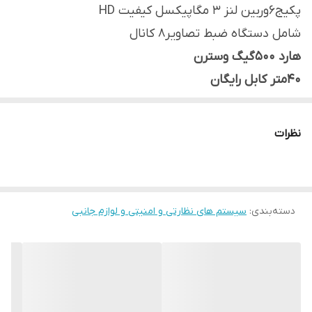
پکیج6وربین لنز 3 مگاپیکسل کیفیت HD
شامل دستگاه ضبط تصاویر8 کانال
هارد 500گیگ وسترن
40متر کابل رایگان
6عدد دوربین ضد آب فلزی دید در شب 3MP
12عدد فیش تصویر
نظرات
1عدد منبع تغذیه 10آمپر
6عدد فیش برق
دارای برنامه انتقال تصویر رایگان
دسته‌بندی
:
سیستم های نظارتی و امنیتی و لوازم جانبی
دارای ۱۲ماه ضمانت تعویض قطعات