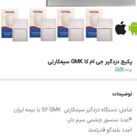
پکیج دزدگیر جی ام کا GMK سیمکارتی
برند:
GMK
توضیحات
شامل: دستگاه دزدگیر سیمکارتی S2 GMK با بیمه ایران
4عدد سنسور چشمی سیم دار،
۱عدد بلندگو قدرتمند