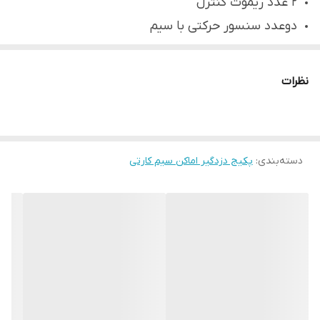
۲ عدد ریموت کنترل
دوعدد سنسور حرکتی با سیم
یک عدد اسپیکر ۲۵ وات
یک عدد کاور اسپیکر
نظرات
۱عدد باتری ۵آمپر
تماس از طریق سیمکارت
قابلیت اتصال 40 عدد دیوایس (سنسور، دتکتور، مگنت)
دسته‌بندی
:
پکیج دزدگیر اماکن سیم کارتی
دارای 8 عدد زون (4 عدد باسیم و 4 عدد بی سیم)
دارای قابلیت ارسال پیام
12 ماه بیمه نامه سرقت
دارای قابلیت شنود تا 15 ثانیه
دارای اپلیکیشن اندروید و IOS
گزارش فعال شدن رله در بازکن در قالب پیامک فارسی
ست شدن 15 عدد ریموت کنترل با ارائه کد امنیتی و