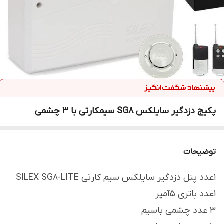
پکیج دزدگیر سایلکس SG8 سیمکارتی با 3 چشمی
توضیحات
1عدد پنل دزدگیر سایلکس سیم کارتی SILEX SG8-LITE
۱عدد باتری ۵آمپر
3 عدد چشمی باسیم