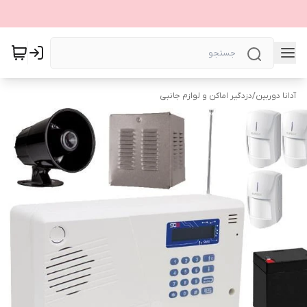
آدانا دوربین
/
دزدگیر اماکن و لوازم جانبی