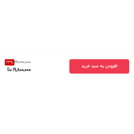
26,000,000
23
%
افزودن به سبد خرید
19,800,000
برگشت به بالا