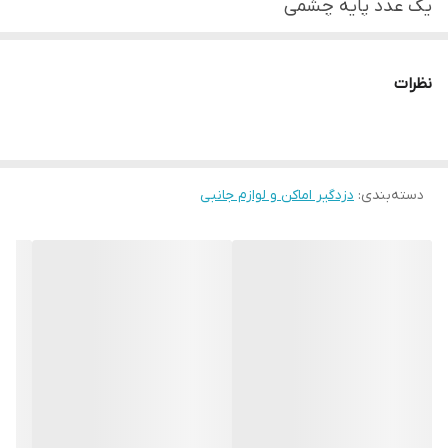
یک عدد پایه چشمی
2 عدد ریموت کنترل
۱عدد بلندگو
نظرات
۱عدد کاور بلندگو
دارای 5 زون با قابلیت تعریف هر زون به 8 حالت
تماس با خط ثابت و سیم‌کارت
دسته‌بندی
:
دزدگیر اماکن و لوازم جانبی
ثبت 99 واقعه آخر به همراه زمان و تاریخ وقوع
24 ثانیه پیام قابل ضبط به صورت 1 تا 4 پیام مجزا
(Alarm – Fire – Tamper – Panic)
قابلیت کنترل توسط نرم‌افزار اندروید و iOS و همچنین
تغییر تقریبا تمامی تنظیمات توسط نرم‌افزار اندروید
دارای ریموت 433.92MHz) Hopping Code) با قابلیت
تعیین سطح دسترسی کاربران
دارای 10 حافظه شماره تماس در هنگام آلارم با قابلیت