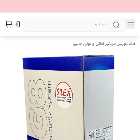
آدانا دوربین
/
دزدگیر اماکن و لوازم جانبی