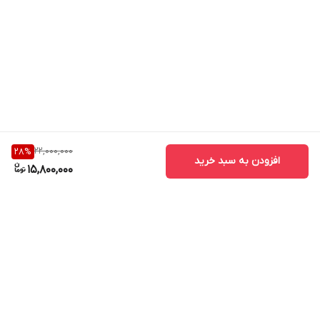
22,000,000
28
%
افزودن به سبد خرید
15,800,000
برگشت به بالا