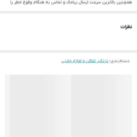
همچنین بالاترین سرعت ارسال پیامک و تماس به هنگام وقوع خطر را
دارد .
از جمله ویژگی های این دستگاه میتوان به: 5 زون با قابلیت تعریف هر
نظرات
زون به 8 حالت ، تماس با خط ثابت و سیم‌کارت ، ثبت 99 واقعه آخر به
همراه زمان و تاریخ وقوع ، 24 ثانیه پیام قابل ضبط به صورت 1 تا 4 پیام
مجزا (Alarm – Fire – Tamper – Panic) ، قابلیت کنترل توسط نرم‌افزار
دسته‌بندی
:
دزدگیر اماکن و لوازم جانبی
اندروید و iOS و همچنین تغییر تقریبا تمامی تنظیمات توسط نرم‌افزار
اندروید ،دارای ریموت برد بالاب 433.92MHz) Hopping Code) با قابلیت
تعیین سطح دسترسی کاربران ، دارای 10 حافظه شماره تماس در هنگام
آلارم با قابلیت ارسال SMS (فارسی) و تماس ، امکان غیرفعال کردن
موقت زون، ریموت و سنسور بی‌سیم در سیستم از راه دور . افزایش
رله‌های کنترلی تا 4 رله متناسب با مدل دستگاه (1 رله 805S و 4 رله
805Q) ، تغییر خروجی اسپیکر به دو خروجی اسپیکر 1 و 2 و حفاظت
تمامی خروجی‌های آلارم به تفکیک ، سخت‌افزار تمام SMD با ساختار