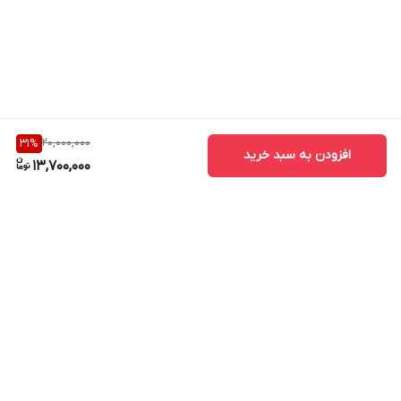
20,000,000
31
%
افزودن به سبد خرید
13,700,000
برگشت به بالا