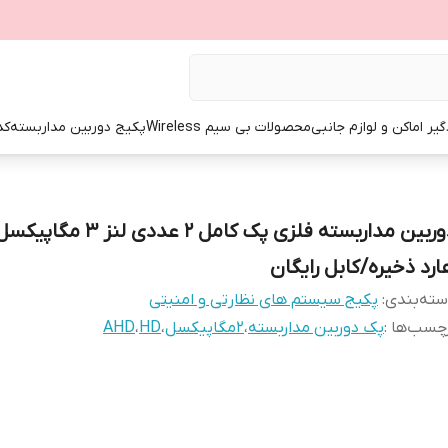
گیر اماکن و لوازم جانبی
محصولات بی سیم Wireless
پکیج دوربین مداربسته
کد
دوربین مداربسته فلزی پک کامل 2 عددی
ارد ذخیره/کابل رایگان
ته‌بندی
:
پکیج سیستم های نظارتی و امنیتی
چسب‌ها :
پک دوربین مداربسته
،
2مگاپیکسل
،
HD
،
AHD