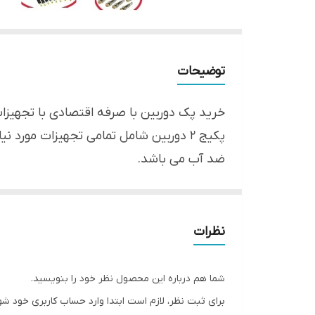
توضیحات
خرید پک دوربین با صرفه اقتصادی با تجهیزا
پکیج 2 دوربین شامل تمامی تجهیزات مورد
ضد آب می باشد.
پکیج دو دوربین شامل :
2 عدد دوربین مدار بسته با بدنه فلزی و لنز3 مگاپیکسل
1 عدد دستگاه DVR 4 کانال با رزولیشن 1080
نظرات
20متر کابل
به همراه انتقال تصویر روی موبایل
شما هم درباره این محصول نظر خود را بنویسید.
1 عدد هارد 500گیگ جهت ذخیره سازی تصاویر
برای ثبت نظر، لازم است ابتدا وارد حساب کاربری خود شو