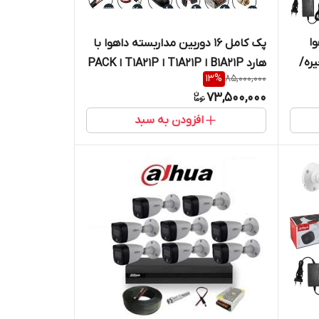
ا
پک کامل 16 دوربین مداربسته داهوا با
 ذخیره/
هارد B1A21P ا T1A21P ا T1A21P ا PACK
13
%
85,000,000
16 CCTV B1A21P >>دارای هارد ۱ترا و
73,500,000
۸۰متر کابل
افزودن به سبد