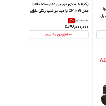
پکیج 8 عددی دوربین مداربسته داهوا
ا
مدل 1209 CP با دید در شب رنگی دارای
و کابل
هارد ۱ترا/ 50متر کابل رایگان
15
%
57,000,000
48,000,000
افزودن به سبد