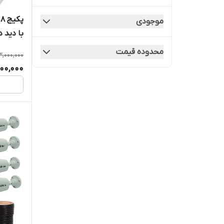
پ
موجودی
با دید 
محدوده قیمت
,000,000
متر کابل
00,000