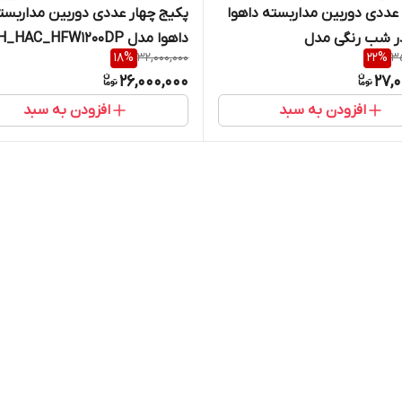
پکیج 4 عددی دوربین مداربسته داهوا
پکیج چهار عددی دوربین مداربست
در شب رنگی مدل
18
%
32,000,000
22
%
35
HFW1209CP_LED/دارای هارد
دارای هارد و کابل رایگان
26,000,000
27,
افزودن به سبد
افزودن به سبد