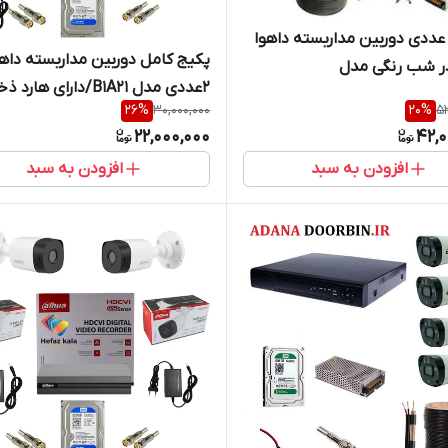
کیج 8 عددی دوربین مداربسته داهوا
پکیج کامل دوربین مداربسته داهو
در شب رنگی مدل
2عددی مدل B1A21/دارای هارد
HFW1209CMP_LED/ دارای هارد و 50
26
%
30,000,000
20
%
53
کابل رایگان + 1 عدد هدیه دوربین
 رایگان
22,000,000
42,0
لامپی
افزودن به سبد
افزودن به سبد