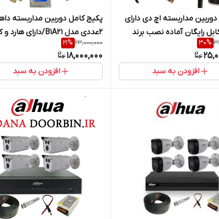
پکیج ۴ دوربین مداربسته اچ دی دارای
پکیج کامل دوربین مداربسته داهو
کابل رایگان آماده نصب برند
2عددی مدل B1A21/دارای هارد 
21
%
23,000,000
30
%
3
برایتون‌ مدل 102 ا 4chaned paking 102
رایگان
18,000,000
25,0
افزودن به سبد
افزودن به سبد