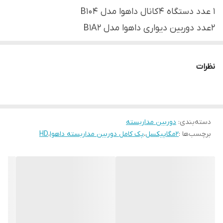
۱ عدد دستگاه ۴ کانال داهوا مدل B104
2عدد دوربین دیواری داهوا مدل B1A2
1عدد هارد ۵۰۰گیگ
2عدد پاور 2آمپر
نظرات
20متر کابل رایگان
4عدد فیش تصویر
دسته‌بندی
:
دوربین مداربسته
برچسب‌ها :
2مگاپیکسل
،
پک کامل دوربین مداربسته داهوا
،
HD