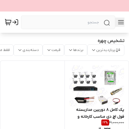
تشخیص چهره
پربازدیدترین
برندها
قیمت
دسته‌بندی
فقط م
پک کامل 8 دوربین مداربسته
فول اچ دی مناسب کارخانه و
41,000,000
19
%
ساختمان و آپارتمان/دارای هارد /