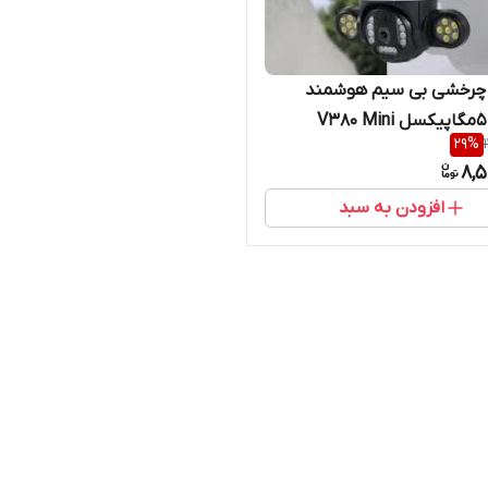
 چرخشی بی سیم هوشمند
وایفای ۵مگاپیکسل V380 Mini
29
%
speed dom 5 mp v3
8,5
افزودن به سبد