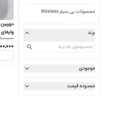
محصولات بی سیم Wireless
دوربین
برند
12,000,000
80 c28
00,000
موجودی
محدوده قیمت